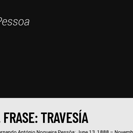
 FRASE: TRAVESÍA
rnando António Nogueira Pessôa; June 13, 1888 – November 