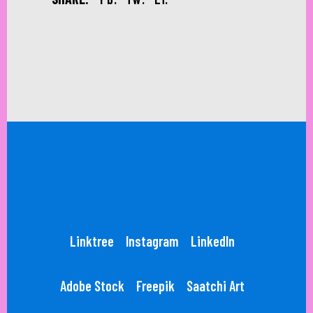
Linktree
Instagram
LinkedIn
Adobe Stock
Freepik
Saatchi Art